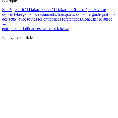
l'Afrique.
SenPages
· JOJ Dakar 2026
JOJ Dakar 2026 — préparez votre
séjour
Hébergements, restaurants, transports, santé : le guide pratique
des Jeux, avec toutes les entreprises référencées.
Consulter le guide
→
entrepreneuriat
finances
meilleurs
richesse
Partager cet article