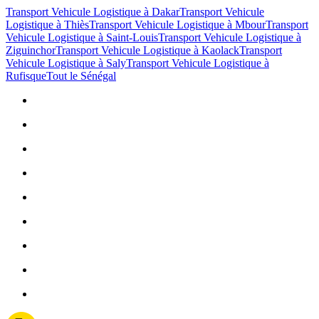
Transport Vehicule Logistique à Dakar
Transport Vehicule
Logistique à Thiès
Transport Vehicule Logistique à Mbour
Transport
Vehicule Logistique à Saint-Louis
Transport Vehicule Logistique à
Ziguinchor
Transport Vehicule Logistique à Kaolack
Transport
Vehicule Logistique à Saly
Transport Vehicule Logistique à
Rufisque
Tout le Sénégal