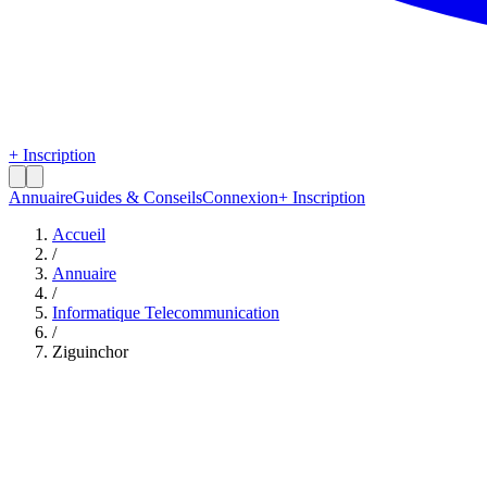
+ Inscription
Annuaire
Guides & Conseils
Connexion
+ Inscription
Accueil
/
Annuaire
/
Informatique Telecommunication
/
Ziguinchor