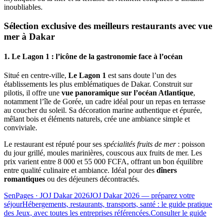
inoubliables.
Sélection exclusive des meilleurs restaurants avec vue
mer à Dakar
1. Le Lagon 1 : l’icône de la gastronomie face à l’océan
Situé en centre-ville,
Le Lagon 1
est sans doute l’un des
établissements les plus emblématiques de Dakar. Construit sur
pilotis, il offre une
vue panoramique sur l’océan Atlantique
,
notamment l’île de Gorée, un cadre idéal pour un repas en terrasse
au coucher du soleil. Sa décoration marine authentique et épurée,
mêlant bois et éléments naturels, crée une ambiance simple et
conviviale.
Le restaurant est réputé pour ses
spécialités fruits de mer
: poisson
du jour grillé, moules marinières, couscous aux fruits de mer. Les
prix varient entre 8 000 et 55 000 FCFA, offrant un bon équilibre
entre qualité culinaire et ambiance. Idéal pour des
dîners
romantiques
ou des déjeuners décontractés.
SenPages
· JOJ Dakar 2026
JOJ Dakar 2026 — préparez votre
séjour
Hébergements, restaurants, transports, santé : le guide pratique
des Jeux, avec toutes les entreprises référencées.
Consulter le guide