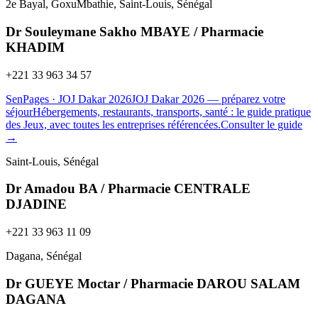
2e Bayal, GoxuMbathie, Saint-Louis, Sénégal
Dr Souleymane Sakho MBAYE / Pharmacie
KHADIM
+221 33 963 34 57
SenPages
· JOJ Dakar 2026
JOJ Dakar 2026 — préparez votre
séjour
Hébergements, restaurants, transports, santé : le guide pratique
des Jeux, avec toutes les entreprises référencées.
Consulter le guide
→
Saint-Louis, Sénégal
Dr Amadou BA / Pharmacie CENTRALE
DJADINE
+221 33 963 11 09
Dagana, Sénégal
Dr GUEYE Moctar / Pharmacie DAROU SALAM
DAGANA