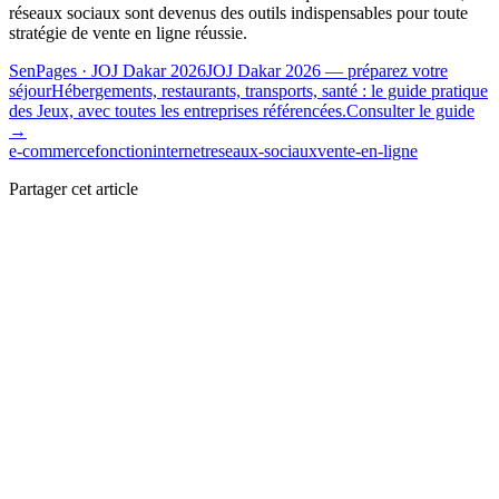
réseaux sociaux sont devenus des outils indispensables pour toute
stratégie de vente en ligne réussie.
SenPages
· JOJ Dakar 2026
JOJ Dakar 2026 — préparez votre
séjour
Hébergements, restaurants, transports, santé : le guide pratique
des Jeux, avec toutes les entreprises référencées.
Consulter le guide
→
e-commerce
fonction
internet
reseaux-sociaux
vente-en-ligne
Partager cet article