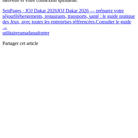
bien-être et votre connexion spirituelle.
SenPages
· JOJ Dakar 2026
JOJ Dakar 2026 — préparez votre
séjour
Hébergements, restaurants, transports, santé : le guide pratique
des Jeux, avec toutes les entreprises référencées.
Consulter le guide
→
utilitaire
ramadan
adopter
Partager cet article