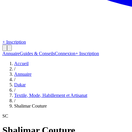
+ Inscription
Annuaire
Guides & Conseils
Connexion
+ Inscription
Accueil
/
Annuaire
/
Dakar
/
Textile, Mode, Habillement et Artisanat
/
Shalimar Couture
SC
Shalimar Couture