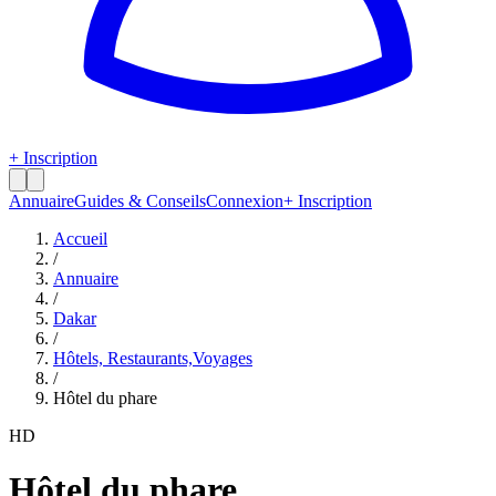
+ Inscription
Annuaire
Guides & Conseils
Connexion
+ Inscription
Accueil
/
Annuaire
/
Dakar
/
Hôtels, Restaurants,Voyages
/
Hôtel du phare
HD
Hôtel du phare