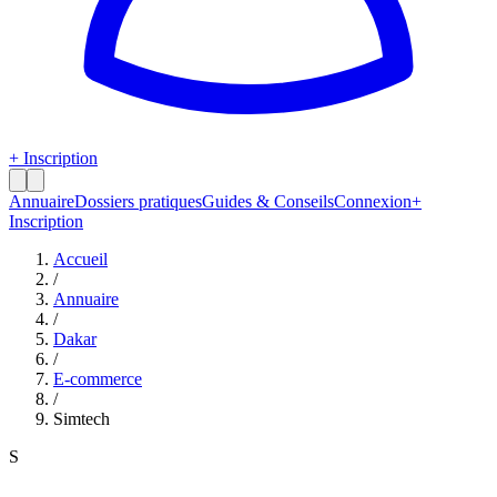
+ Inscription
Annuaire
Dossiers pratiques
Guides & Conseils
Connexion
+
Inscription
Accueil
/
Annuaire
/
Dakar
/
E-commerce
/
Simtech
S