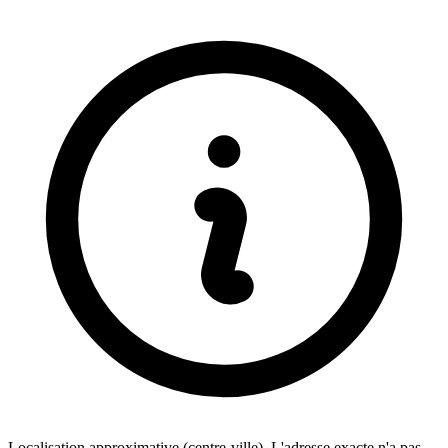
Localisation approximative (centre-ville). L'adresse exacte n'a pas