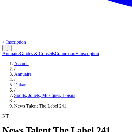
+ Inscription
Annuaire
Guides & Conseils
Connexion
+ Inscription
Accueil
/
Annuaire
/
Dakar
/
Sports, Jouets, Musiques, Loisirs
/
News Talent The Label 241
NT
News Talent The Label 241