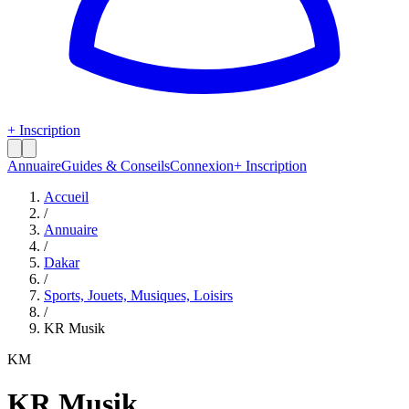
+ Inscription
Annuaire
Guides & Conseils
Connexion
+ Inscription
Accueil
/
Annuaire
/
Dakar
/
Sports, Jouets, Musiques, Loisirs
/
KR Musik
KM
KR Musik