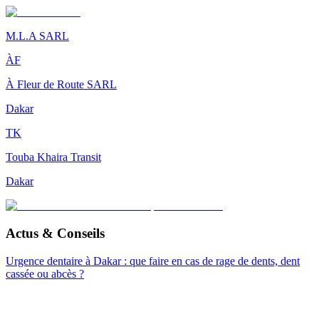
M.L.A SARL
ÀF
À Fleur de Route SARL
Dakar
TK
Touba Khaira Transit
Dakar
Actus & Conseils
Urgence dentaire à Dakar : que faire en cas de rage de dents, dent
cassée ou abcès ?