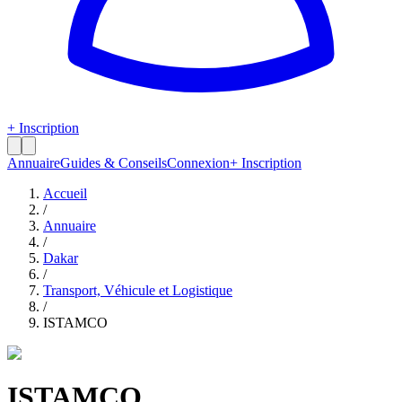
+ Inscription
Annuaire
Guides & Conseils
Connexion
+ Inscription
Accueil
/
Annuaire
/
Dakar
/
Transport, Véhicule et Logistique
/
ISTAMCO
ISTAMCO