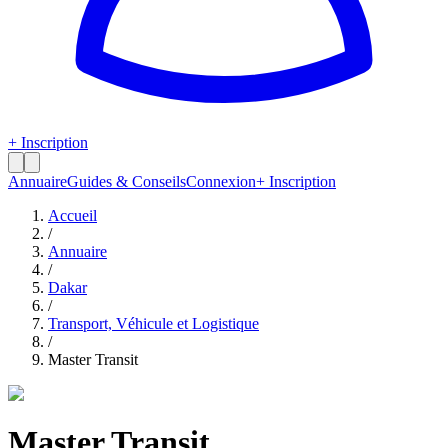
+ Inscription
Annuaire
Guides & Conseils
Connexion
+ Inscription
Accueil
/
Annuaire
/
Dakar
/
Transport, Véhicule et Logistique
/
Master Transit
Master Transit