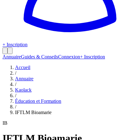
+ Inscription
Annuaire
Guides & Conseils
Connexion
+ Inscription
Accueil
/
Annuaire
/
Kaolack
/
Éducation et Formation
/
IFTLM Bioamarie
IB
IFTLM Bioamarie