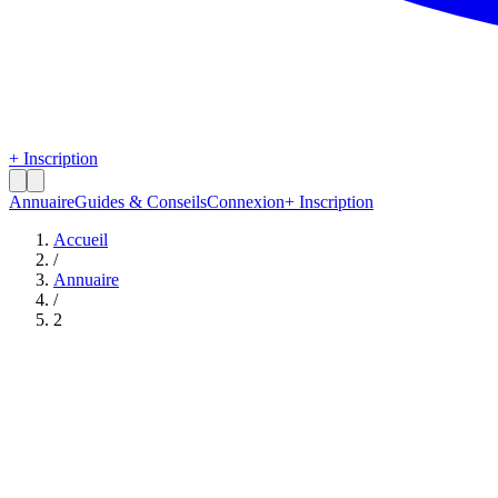
+ Inscription
Annuaire
Guides & Conseils
Connexion
+ Inscription
Accueil
/
Annuaire
/
2