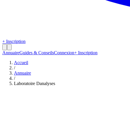
+ Inscription
Annuaire
Guides & Conseils
Connexion
+ Inscription
Accueil
/
Annuaire
/
Laboratoire Danalyses