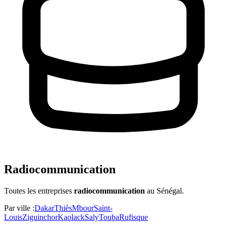
Radiocommunication
Toutes les entreprises
radiocommunication
au Sénégal
.
Par ville :
Dakar
Thiès
Mbour
Saint-
Louis
Ziguinchor
Kaolack
Saly
Touba
Rufisque