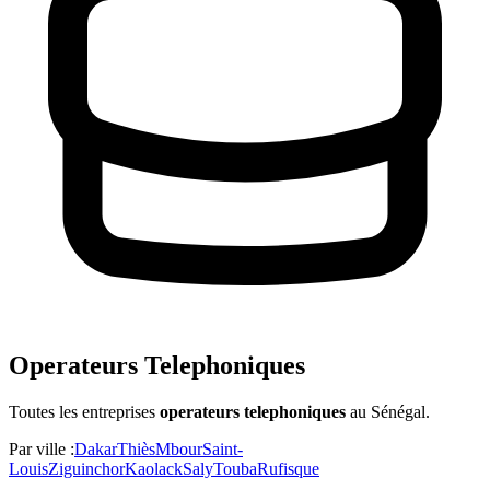
Operateurs Telephoniques
Toutes les entreprises
operateurs telephoniques
au Sénégal
.
Par ville :
Dakar
Thiès
Mbour
Saint-
Louis
Ziguinchor
Kaolack
Saly
Touba
Rufisque