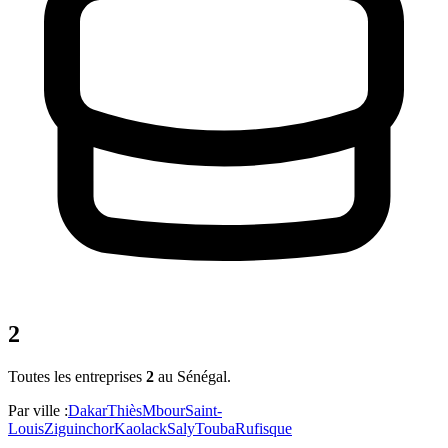
2
Toutes les entreprises
2
au Sénégal
.
Par ville :
Dakar
Thiès
Mbour
Saint-
Louis
Ziguinchor
Kaolack
Saly
Touba
Rufisque