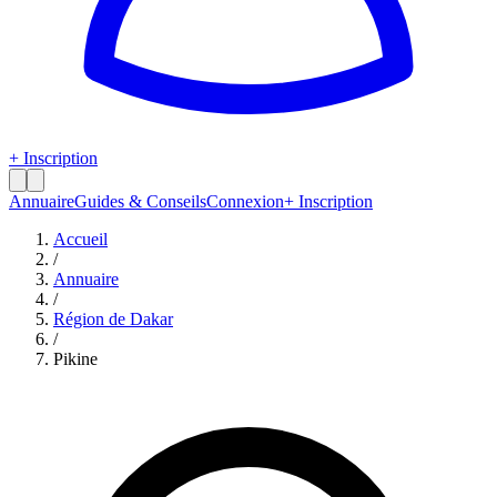
+ Inscription
Annuaire
Guides & Conseils
Connexion
+ Inscription
Accueil
/
Annuaire
/
Région de
Dakar
/
Pikine