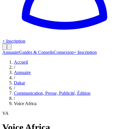
+ Inscription
Annuaire
Guides & Conseils
Connexion
+ Inscription
Accueil
/
Annuaire
/
Dakar
/
Communication, Presse, Publicité, Édition
/
Voice Africa
VA
Voice Africa