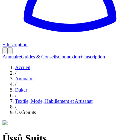
+ Inscription
Annuaire
Guides & Conseils
Connexion
+ Inscription
Accueil
/
Annuaire
/
Dakar
/
Textile, Mode, Habillement et Artisanat
/
Ûssû Suits
Ûssû Suits