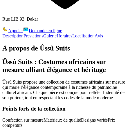
Rue LIB 93, Dakar
Appeler
Demande en ligne
Description
Prestations
Galerie
Horaires
Localisation
Avis
À propos de
Ûssû Suits
Ûssû Suits : Costumes africains sur
mesure alliant élégance et héritage
Ûssû Suits
propose une
collection de costumes africains sur mesure
qui marie l’
élégance contemporaine
à la richesse du
patrimoine
culturel africain
. Chaque pièce est conçue pour refléter l’identité de
son porteur, tout en respectant les codes de la mode moderne.
Points forts de la collection
Confection sur mesure
Matériaux de qualité
Designs variés
Prix
compétitifs