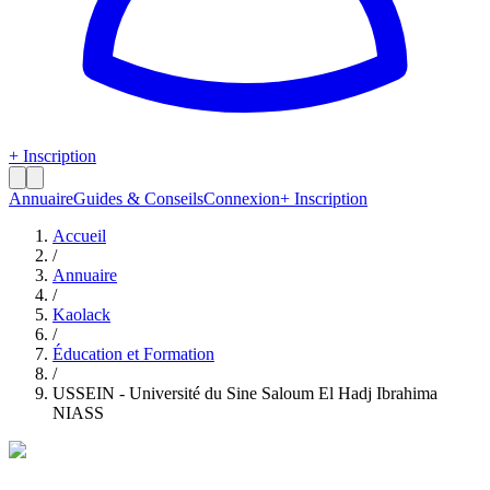
+ Inscription
Annuaire
Guides & Conseils
Connexion
+ Inscription
Accueil
/
Annuaire
/
Kaolack
/
Éducation et Formation
/
USSEIN - Université du Sine Saloum El Hadj Ibrahima
NIASS