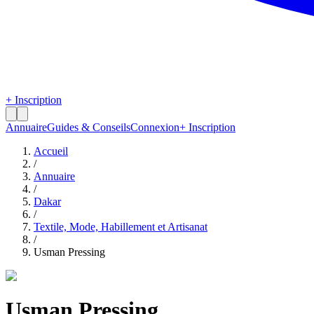
+ Inscription
Annuaire
Guides & Conseils
Connexion
+ Inscription
Accueil
/
Annuaire
/
Dakar
/
Textile, Mode, Habillement et Artisanat
/
Usman Pressing
Usman Pressing