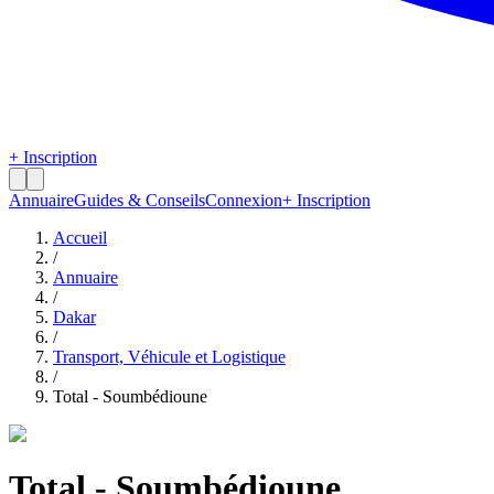
+ Inscription
Annuaire
Guides & Conseils
Connexion
+ Inscription
Accueil
/
Annuaire
/
Dakar
/
Transport, Véhicule et Logistique
/
Total - Soumbédioune
Total - Soumbédioune