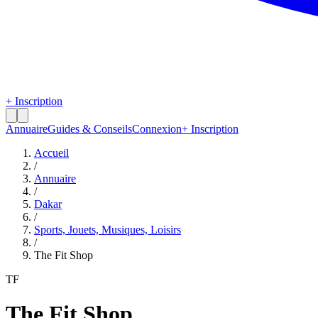
+ Inscription
Annuaire
Guides & Conseils
Connexion
+ Inscription
Accueil
/
Annuaire
/
Dakar
/
Sports, Jouets, Musiques, Loisirs
/
The Fit Shop
TF
The Fit Shop