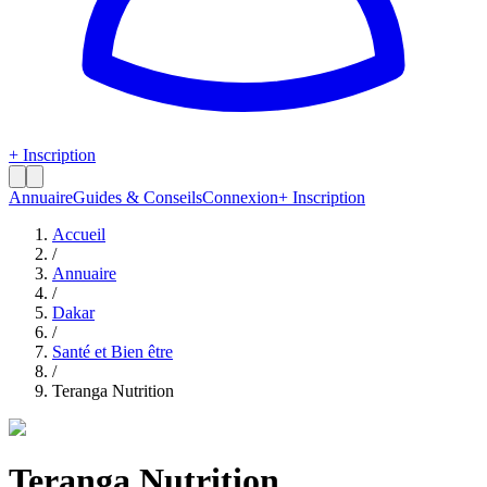
+ Inscription
Annuaire
Guides & Conseils
Connexion
+ Inscription
Accueil
/
Annuaire
/
Dakar
/
Santé et Bien être
/
Teranga Nutrition
Teranga Nutrition