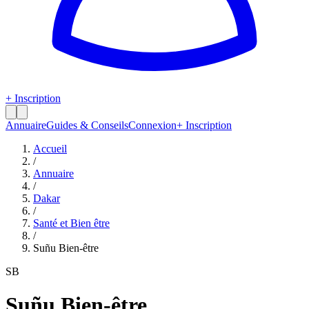
+ Inscription
Annuaire
Guides & Conseils
Connexion
+ Inscription
Accueil
/
Annuaire
/
Dakar
/
Santé et Bien être
/
Suñu Bien-être
SB
Suñu Bien-être