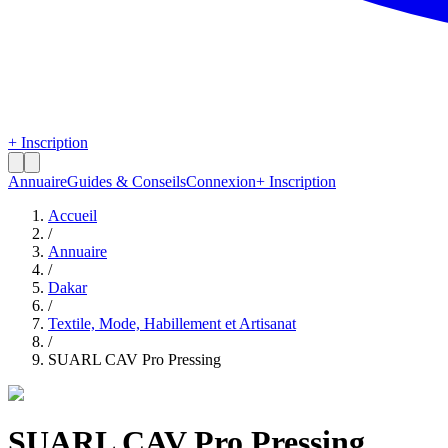
+ Inscription
Annuaire
Guides & Conseils
Connexion
+ Inscription
Accueil
/
Annuaire
/
Dakar
/
Textile, Mode, Habillement et Artisanat
/
SUARL CAV Pro Pressing
SUARL CAV Pro Pressing