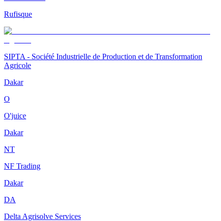
Rufisque
SIPTA - Société Industrielle de Production et de Transformation
Agricole
Dakar
O
O'juice
Dakar
NT
NF Trading
Dakar
DA
Delta Agrisolve Services