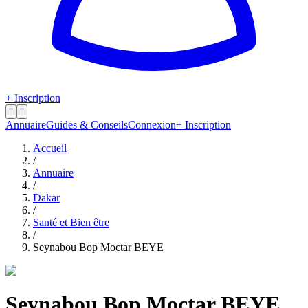
+ Inscription
Annuaire
Guides & Conseils
Connexion
+ Inscription
Accueil
/
Annuaire
/
Dakar
/
Santé et Bien être
/
Seynabou Bop Moctar BEYE
Seynabou Bop Moctar BEYE