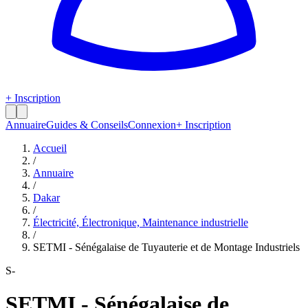
+ Inscription
Annuaire
Guides & Conseils
Connexion
+ Inscription
Accueil
/
Annuaire
/
Dakar
/
Électricité, Électronique, Maintenance industrielle
/
SETMI - Sénégalaise de Tuyauterie et de Montage Industriels
S-
SETMI - Sénégalaise de