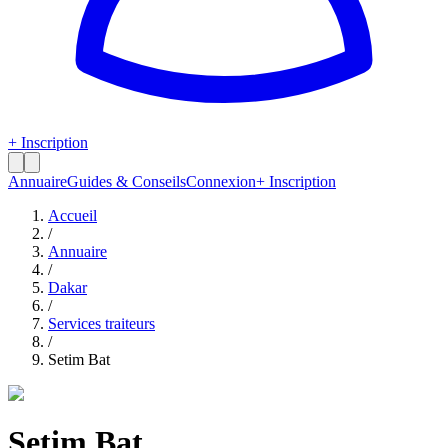
+ Inscription
Annuaire
Guides & Conseils
Connexion
+ Inscription
Accueil
/
Annuaire
/
Dakar
/
Services traiteurs
/
Setim Bat
Setim Bat