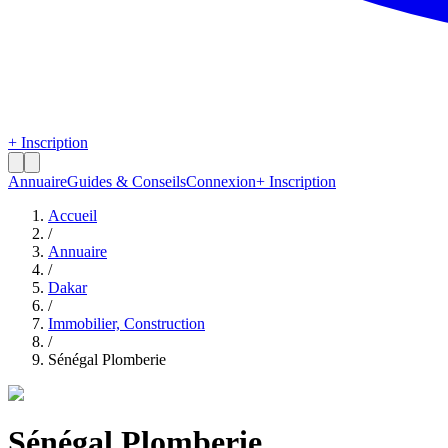
+ Inscription
Annuaire
Guides & Conseils
Connexion
+ Inscription
Accueil
/
Annuaire
/
Dakar
/
Immobilier, Construction
/
Sénégal Plomberie
Sénégal Plomberie