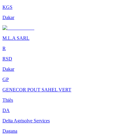
KGS
Dakar
M.L.A SARL
R
RSD
Dakar
GP
GENECOR POUT SAHEL VERT
Thiès
DA
Delta Agrisolve Services
Dagana