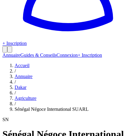
+ Inscription
Annuaire
Guides & Conseils
Connexion
+ Inscription
Accueil
/
Annuaire
/
Dakar
/
Agriculture
/
Sénégal Négoce International SUARL
SN
Sénégal Négoce International