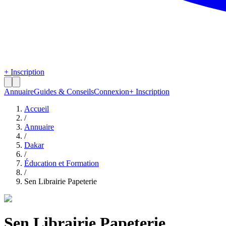
+ Inscription
Annuaire
Guides & Conseils
Connexion
+ Inscription
Accueil
/
Annuaire
/
Dakar
/
Éducation et Formation
/
Sen Librairie Papeterie
Sen Librairie Papeterie