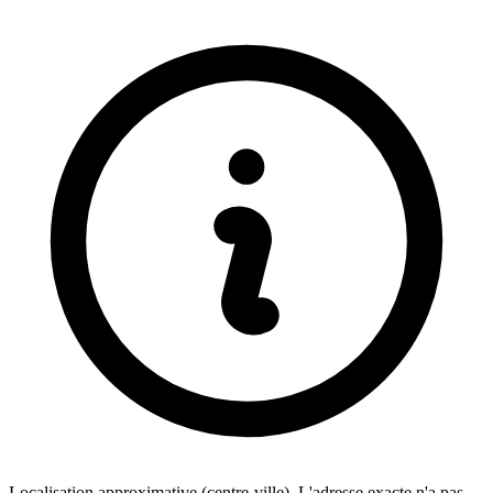
Localisation approximative (centre-ville). L'adresse exacte n'a pas