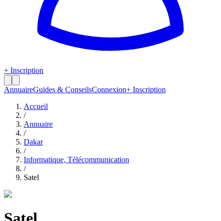
+ Inscription
Annuaire
Guides & Conseils
Connexion
+ Inscription
Accueil
/
Annuaire
/
Dakar
/
Informatique, Télécommunication
/
Satel
Satel