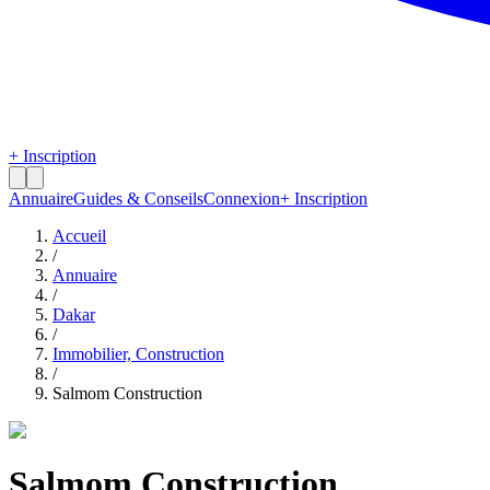
+ Inscription
Annuaire
Guides & Conseils
Connexion
+ Inscription
Accueil
/
Annuaire
/
Dakar
/
Immobilier, Construction
/
Salmom Construction
Salmom Construction