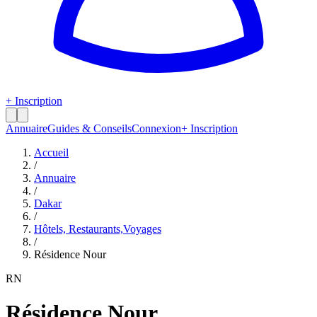
+ Inscription
Annuaire
Guides & Conseils
Connexion
+ Inscription
Accueil
/
Annuaire
/
Dakar
/
Hôtels, Restaurants,Voyages
/
Résidence Nour
RN
Résidence Nour