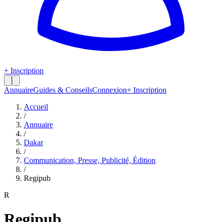
+ Inscription
Annuaire
Guides & Conseils
Connexion
+ Inscription
Accueil
/
Annuaire
/
Dakar
/
Communication, Presse, Publicité, Édition
/
Regipub
R
Regipub