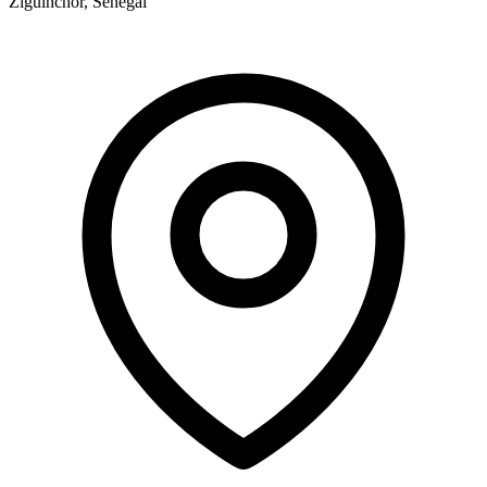
Ziguinchor, Sénégal