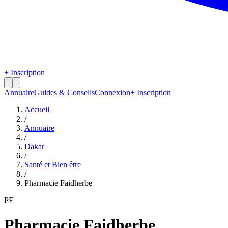
+ Inscription
Annuaire
Guides & Conseils
Connexion
+ Inscription
Accueil
/
Annuaire
/
Dakar
/
Santé et Bien être
/
Pharmacie Faidherbe
PF
Pharmacie Faidherbe