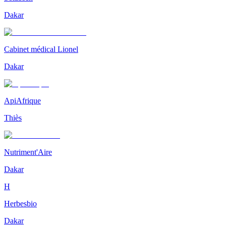
Dakar
Cabinet médical Lionel
Dakar
ApiAfrique
Thiès
Nutriment'Aire
Dakar
H
Herbesbio
Dakar