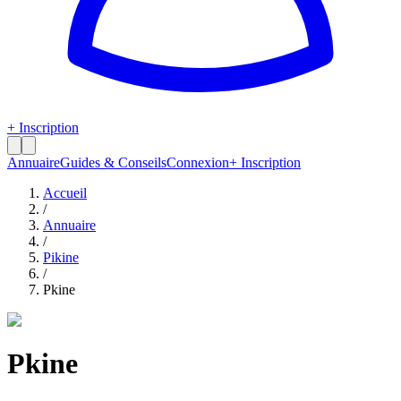
+ Inscription
Annuaire
Guides & Conseils
Connexion
+ Inscription
Accueil
/
Annuaire
/
Pikine
/
Pkine
Pkine