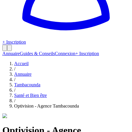
+ Inscription
Annuaire
Guides & Conseils
Connexion
+ Inscription
Accueil
/
Annuaire
/
Tambacounda
/
Santé et Bien être
/
Optivision - Agence Tambacounda
Optivision - Agence