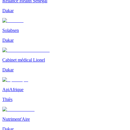
Reliance Health Sénégal
Dakar
Solabsen
Dakar
Cabinet médical Lionel
Dakar
ApiAfrique
Thiès
Nutriment'Aire
Dakar