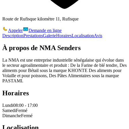
Route de Rufisque kilomètre 11, Rufisque
Appeler
Demande en ligne
Description
Prestations
Galerie
Horaires
Localisation
Avis
À propos de
NMA Senders
La NMA est une entreprise industrielle sénégalaise qui évolue dans
le secteur agroalimentaire et produit : De la Farine de blé tendre, Des
aliments pour Bétail sous la marque KHONTE Des aliments pour
Volaille et pour poissons, Des Pâtes Alimentaires sous la marque
PASTAMI.
Horaires
Lundi
08:00 - 17:00
Samedi
Fermé
Dimanche
Fermé
Localisation