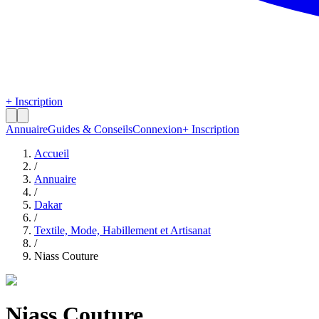
+ Inscription
Annuaire
Guides & Conseils
Connexion
+ Inscription
Accueil
/
Annuaire
/
Dakar
/
Textile, Mode, Habillement et Artisanat
/
Niass Couture
Niass Couture