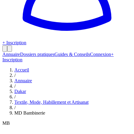
+ Inscription
Annuaire
Dossiers pratiques
Guides & Conseils
Connexion
+
Inscription
Accueil
/
Annuaire
/
Dakar
/
Textile, Mode, Habillement et Artisanat
/
MD Bambinerie
MB